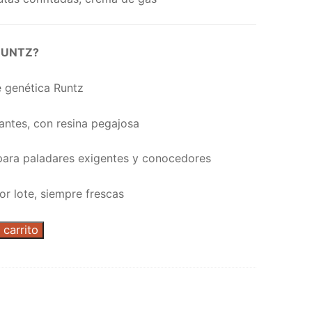
 RUNTZ?
 genética Runtz
lantes, con resina pegajosa
 para paladares exigentes y conocedores
r lote, siempre frescas
 carrito