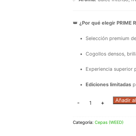
👑
¿Por qué elegir PRIME
Selección premium de
Cogollos densos, bril
Experiencia superior
Ediciones limitadas
po
Añadir al
-
+
Categoría:
Cepas (WEED)