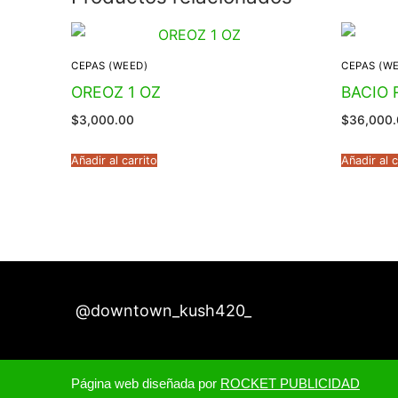
CEPAS (WEED)
CEPAS (W
OREOZ 1 OZ
BACIO 
$
3,000.00
$
36,000
Añadir al carrito
Añadir al c
@downtown_kush420_
Página web diseñada por
ROCKET PUBLICIDAD