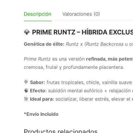
Descripción
Valoraciones (0)
💎
PRIME RUNTZ – HÍBRIDA EXCLU
Genética de élite:
Runtz x (Runtz Backcross u ot
Prime Runtz
es una versión
refinada, más poten
cremosa, frutal y profundamente placentera.
🍭
Sabor:
frutas tropicales, chicle, vainilla suav
🧠
Efecto:
subidón mental eufórico + relajación 
🎯
Ideal para:
socializar, liberar estrés, elevar e
*Envío Incluido
Productos relacionados