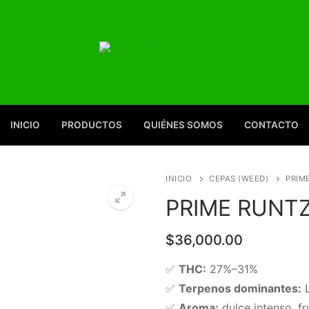
INICIO
PRODUCTOS
QUIÉNES SOMOS
CONTACTO
INICIO
CEPAS (WEED)
PRIME
PRIME RUNTZ,
$
36,000.00
🔍
✅
THC:
27%–31%
✅
Terpenos dominantes:
L
✅
Aroma:
dulce intenso, f