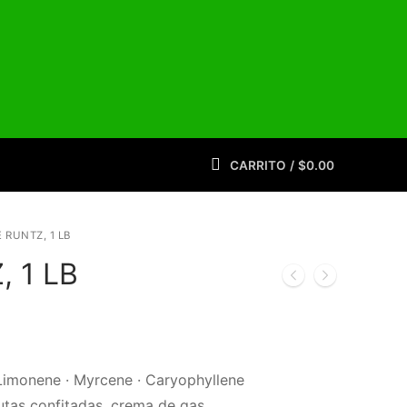
CARRITO
/
$
0.00
 RUNTZ, 1 LB
 1 LB
imonene · Myrcene · Caryophyllene
rutas confitadas, crema de gas