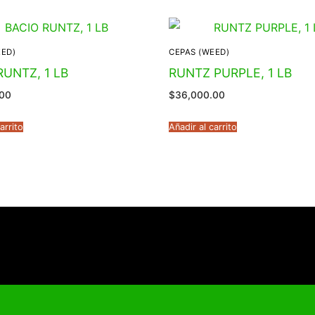
EED)
CEPAS (WEED)
RUNTZ, 1 LB
RUNTZ PURPLE, 1 LB
.00
$
36,000.00
arrito
Añadir al carrito